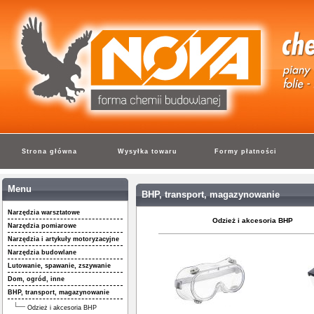
Strona główna
Wysyłka towaru
Formy płatności
Menu
BHP, transport, magazynowanie
Narzędzia warsztatowe
Odzież i akcesoria BHP
Narzędzia pomiarowe
Narzędzia i artykuły motoryzacyjne
Narzędzia budowlane
Lutowanie, spawanie, zszywanie
Dom, ogród, inne
BHP, transport, magazynowanie
Odzież i akcesoria BHP