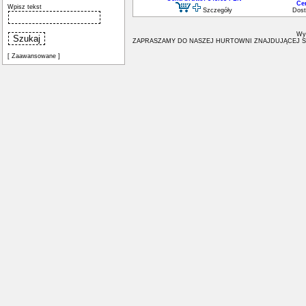
Ce
Wpisz tekst
Szczegóły
Dost
Wyb
ZAPRASZAMY DO NASZEJ HURTOWNI ZNAJDUJĄCEJ S
[ Zaawansowane ]