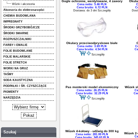
Gogle ochronne, wentylowane, 4 zawory
Okula
Wózki i akcesoria
Cena netto: 5.46 PLN
C
Cena brutto: 6.72 PLN
C
Akcesoria do elektronarzędzi
Dostawa: do 3 dni
Szczegóły
Dost
CHEMIA BUDOWLANA
IMPREGNATY
ŚRODKI GRZYBOBÓJCZE
ŚRODKI SMARNE
ROZPUSZCZALNIKI
Okulary przeciwodpryskowe białe
G
FARBY I EMALIE
Cena netto: 3.69 PLN
C
Cena brutto: 4.54 PLN
Ce
FOLIE BUDOWLANE
Szczegóły
FOLIE MALARSKIE
FOLIE STRETCH
WORKI NA GRUZ
TAŚMY
SODA KAUSTYCZNA
PODPAŁKI / ŚR. CZYSZCZĄCE
Pas monterski model ekonomiczny
Wózek sk
Cena netto: 26.25 PLN
Ce
PIGMENTY
Cena brutto: 32.29 PLN
Ce
NARZĘDZIA
Szczegóły
Wózek 4-kołowy - udźwig do 300 kg
Szukaj
Wózek 2-
Cena netto: 281.00 PLN
Ce
Cena brutto: 345.63 PLN