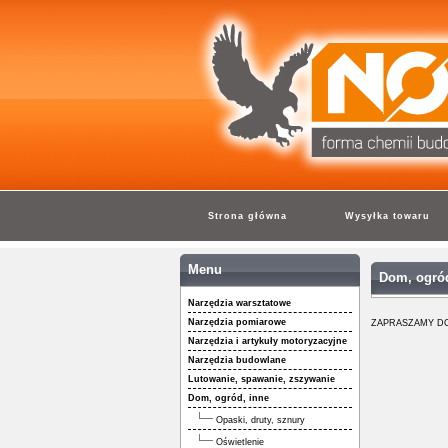
Strona główna
Wysyłka towaru
Menu
Dom, ogród
Narzędzia warsztatowe
Narzędzia pomiarowe
ZAPRASZAMY DO
Narzędzia i artykuły motoryzacyjne
Narzędzia budowlane
Lutowanie, spawanie, zszywanie
Dom, ogród, inne
Opaski, druty, sznury
Oświetlenie