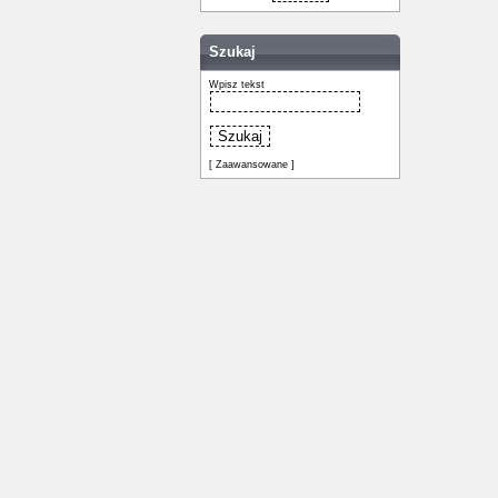
Szukaj
Wpisz tekst
[ Zaawansowane ]