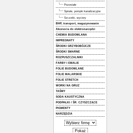
Pozostałe
Spirale, pompki kanalizacyjne
Szczotki, wyciory
BHP, transport, magazynowanie
Akcesoria do elektronarzędzi
CHEMIA BUDOWLANA
IMPREGNATY
ŚRODKI GRZYBOBÓJCZE
ŚRODKI SMARNE
ROZPUSZCZALNIKI
FARBY I EMALIE
FOLIE BUDOWLANE
FOLIE MALARSKIE
FOLIE STRETCH
WORKI NA GRUZ
TAŚMY
SODA KAUSTYCZNA
PODPAŁKI / ŚR. CZYSZCZĄCE
PIGMENTY
NARZĘDZIA