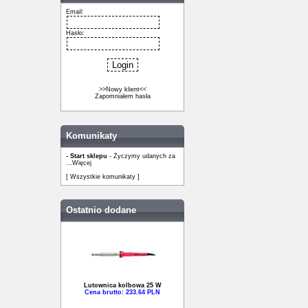
Email:
Hasło:
>>Nowy klient<<
Zapomniałem hasła
Komunikaty
- Start sklepu
- Życzymy udanych za
...
Więcej
[ Wszystkie komunikaty ]
Ostatnio dodane
Lutownica kolbowa 25 W
Cena brutto: 233.64 PLN