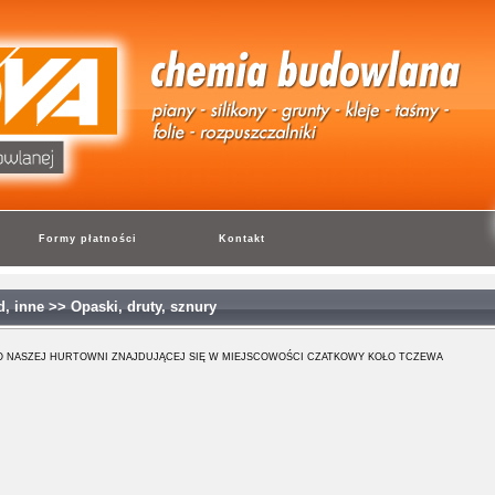
Formy płatności
Kontakt
, inne
>>
Opaski, druty, sznury
 NASZEJ HURTOWNI ZNAJDUJĄCEJ SIĘ W MIEJSCOWOŚCI CZATKOWY KOŁO TCZEWA