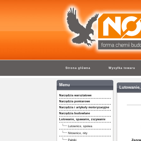
Strona główna
Wysyłka towaru
Menu
Lutowanie,
Narzędzia warsztatowe
Narzędzia pomiarowe
Narzędzia i artykuły motoryzacyjne
Narzędzia budowlane
Lutowanie, spawanie, zszywanie
Lutownice, spoiwa
Nitownice, nity
Zszyw
Palniki