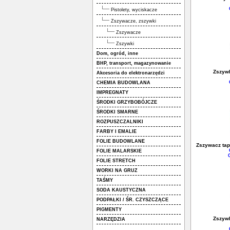
Pistolety, wyciskacze
Zszywacze, zszywki
Zszywacze
Zszywki
Dom, ogród, inne
BHP, transport, magazynowanie
Zszywk
Akcesoria do elektronarzędzi
CHEMIA BUDOWLANA
IMPREGNATY
ŚRODKI GRZYBOBÓJCZE
ŚRODKI SMARNE
ROZPUSZCZALNIKI
FARBY I EMALIE
FOLIE BUDOWLANE
Zszywacz tap
FOLIE MALARSKIE
FOLIE STRETCH
WORKI NA GRUZ
TAŚMY
SODA KAUSTYCZNA
PODPAŁKI / ŚR. CZYSZCZĄCE
PIGMENTY
Zszywk
NARZĘDZIA