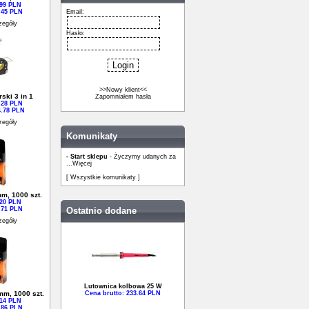
.99 PLN
.45 PLN
Email:
zegóły
Hasło:
>>Nowy klient<<
ski 3 in 1
Zapomniałem hasła
.28 PLN
4.78 PLN
zegóły
Komunikaty
- Start sklepu
- Życzymy udanych za
...
Więcej
[ Wszystkie komunikaty ]
m, 1000 szt.
.20 PLN
.71 PLN
Ostatnio dodane
zegóły
Lutownica kolbowa 25 W
mm, 1000 szt.
Cena brutto: 233.64 PLN
.14 PLN
.86 PLN