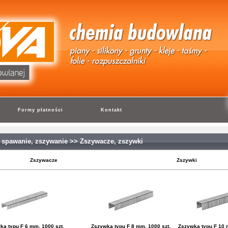
Formy płatności
Kontakt
 spawanie, zszywanie
>>
Zszywacze, zszywki
Zszywacze
Zszywki
ka typu F 6 mm, 1000 szt.
Zszywka typu F 8 mm, 1000 szt.
Zszywka typu F 10 