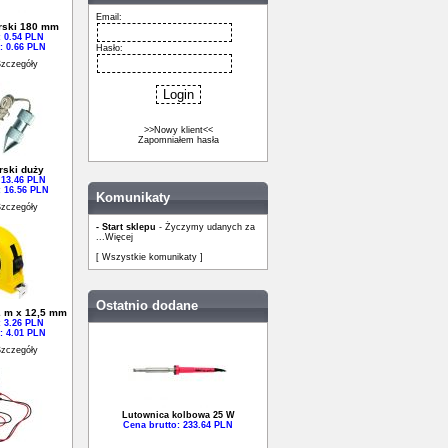
Email:
rski 180 mm
: 0.54 PLN
: 0.66 PLN
Hasło:
zczegóły
>>Nowy klient<<
Zapomniałem hasła
rski duży
 13.46 PLN
: 16.56 PLN
Komunikaty
zczegóły
- Start sklepu
- Życzymy udanych za
...
Więcej
[ Wszystkie komunikaty ]
Ostatnio dodane
2 m x 12,5 mm
: 3.26 PLN
: 4.01 PLN
zczegóły
Lutownica kolbowa 25 W
Cena brutto: 233.64 PLN