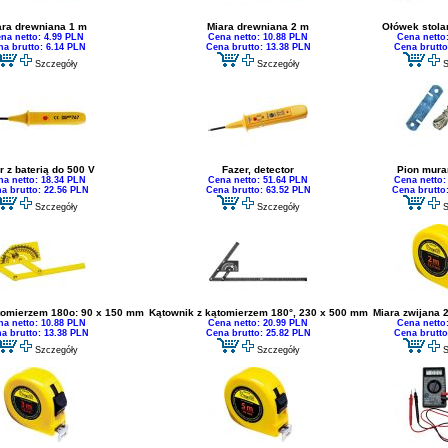
ara drewniana 1 m
Miara drewniana 2 m
Ołówek stola
na netto: 4.99 PLN
Cena netto: 10.88 PLN
Cena netto
na brutto: 6.14 PLN
Cena brutto: 13.38 PLN
Cena brutto
Szczegóły
Szczegóły
S
r z baterią do 500 V
Fazer, detector
Pion mura
na netto: 18.34 PLN
Cena netto: 51.64 PLN
Cena netto:
a brutto: 22.56 PLN
Cena brutto: 63.52 PLN
Cena brutto
Szczegóły
Szczegóły
S
tomierzem 180o: 90 x 150 mm
Kątownik z kątomierzem 180°, 230 x 500 mm
Miara zwijana 
na netto: 10.88 PLN
Cena netto: 20.99 PLN
Cena netto
a brutto: 13.38 PLN
Cena brutto: 25.82 PLN
Cena brutto
Szczegóły
Szczegóły
S