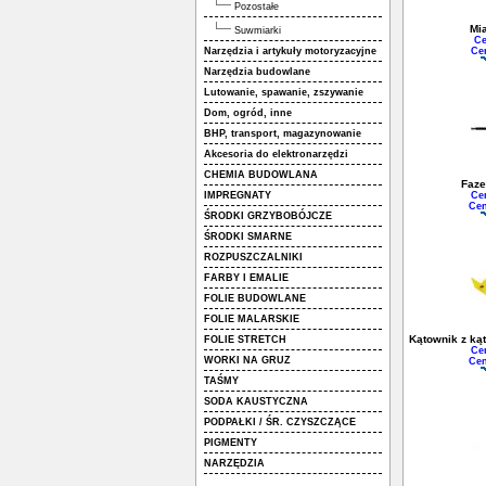
Pozostałe
Mi
Suwmiarki
Ce
Narzędzia i artykuły motoryzacyjne
Ce
Narzędzia budowlane
Lutowanie, spawanie, zszywanie
Dom, ogród, inne
BHP, transport, magazynowanie
Akcesoria do elektronarzędzi
CHEMIA BUDOWLANA
Faze
IMPREGNATY
Ce
Cen
ŚRODKI GRZYBOBÓJCZE
ŚRODKI SMARNE
ROZPUSZCZALNIKI
FARBY I EMALIE
FOLIE BUDOWLANE
FOLIE MALARSKIE
Kątownik z ką
FOLIE STRETCH
Ce
WORKI NA GRUZ
Cen
TAŚMY
SODA KAUSTYCZNA
PODPAŁKI / ŚR. CZYSZCZĄCE
PIGMENTY
NARZĘDZIA