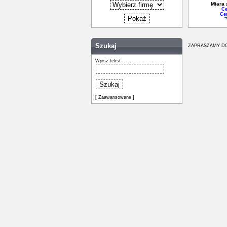
Miara 
Ce
Ce
Szukaj
ZAPRASZAMY DO
Wpisz tekst
[ Zaawansowane ]