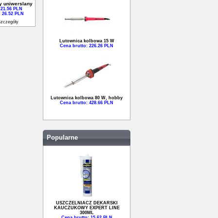
y uniwerslany
 21.56 PLN
: 26.52 PLN
zczegóły
Lutownica kolbowa 15 W
Cena brutto: 226.26 PLN
Lutownica kolbowa 80 W, hobby
Cena brutto: 428.66 PLN
Popularne
USZCZELNIACZ DEKARSKI
KAUCZUKOWY EXPERT LINE
300ML
Cena brutto: 15.62 PLN