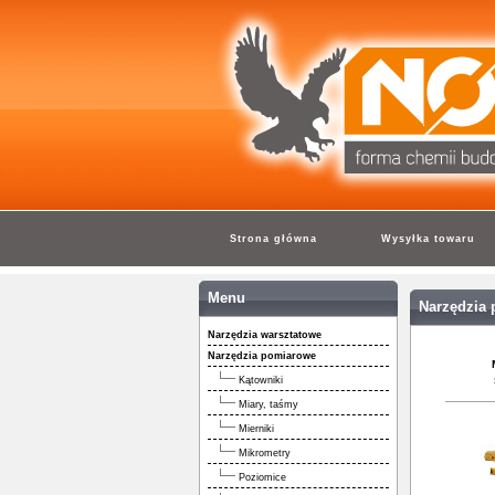
Strona główna
Wysyłka towaru
Menu
Narzędzia
Narzędzia warsztatowe
Narzędzia pomiarowe
Kątowniki
Miary, taśmy
Mierniki
Mikrometry
Poziomice