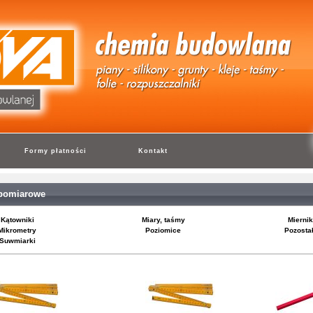
Formy płatności
Kontakt
 pomiarowe
Kątowniki
Miary, taśmy
Miernik
Mikrometry
Poziomice
Pozosta
Suwmiarki