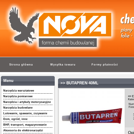
Strona główna
Wysyłka towaru
Formy płatności
Menu
>> BUTAPREN 40ML
Narzędzia warsztatowe
Narzędzia pomiarowe
<< C
Kate
Narzędzia i artykuły motoryzacyjne
Num
Fir
Narzędzia budowlane
Lutowanie, spawanie, zszywanie
Dom, ogród, inne
BHP, transport, magazynowanie
Akcesoria do elektronarzędzi
Opi