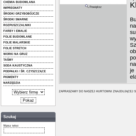
CHEMIA BUDOWLANA
K
Powiększ
IMPREGNATY
ŚRODKI GRZYBOBÓJCZE
Bu
ŚRODKI SMARNE
na
ROZPUSZCZALNIKI
su
FARBY I EMALIE
FOLIE BUDOWLANE
w
FOLIE MALARSKIE
Sz
FOLIE STRETCH
o
WORKI NA GRUZ
po
TAŚMY
na
SODA KAUSTYCZNA
je
PODPAŁKI / ŚR. CZYSZCZĄCE
el
PIGMENTY
NARZĘDZIA
ZAPRASZAMY DO NASZEJ HURTOWNI ZNAJDUJĄCEJ S
Szukaj
Wpisz tekst